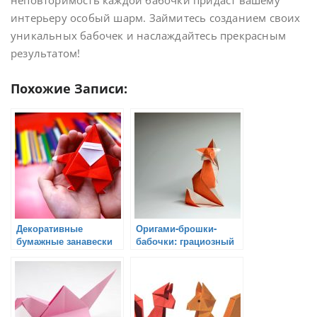
неповторимость каждой бабочки придаст вашему
интерьеру особый шарм. Займитесь созданием своих
уникальных бабочек и наслаждайтесь прекрасным
результатом!
Похожие Записи:
Декоративные
Оригами-брошки-
бумажные занавески
бабочки: грациозный
для окон: украшение
подарок для особых
вашего интерьера в
случаев
стиле оригами