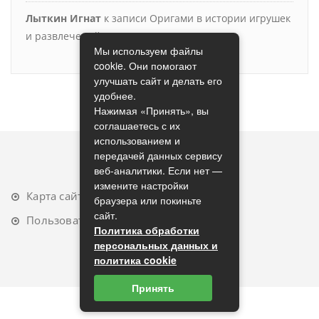
Лыткин Игнат
к записи
Оригами в истории игрушек
и развлечений
Мы используем файлы
cookie. Они помогают
улучшать сайт и делать его
удобнее.
Нажимая «Принять», вы
соглашаетесь с их
использованием и
передачей данных сервису
веб-аналитики. Если нет —
измените настройки
Карта сайта
браузера или покиньте
сайт.
Пользовательское соглашение
Политика обработки
персональных данных и
политика cookie
Принять
2023 (с) origamimodule.ru