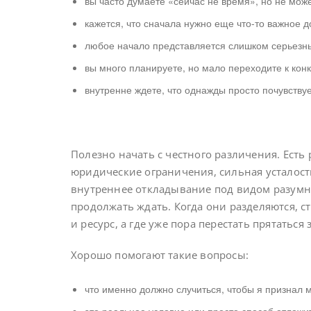
вы часто думаете «сейчас не время», но не може
кажется, что сначала нужно еще что-то важное д
любое начало представляется слишком серьезн
вы много планируете, но мало переходите к кон
внутренне ждете, что однажды просто почувствуе
Полезно начать с честного различения. Есть
юридические ограничения, сильная усталость
внутреннее откладывание под видом разумно
продолжать ждать. Когда они разделяются, с
и ресурс, а где уже пора перестать прятатьс
Хорошо помогают такие вопросы:
что именно должно случиться, чтобы я признал 