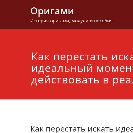
Перейти
Оригами
к
содержимому
История оригами, модули и пособия
Как перестать иск
идеальный момент
действовать в ре
Как перестать искать ид