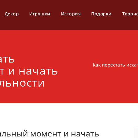
Декор
Игрушки
История
Подарки
Творч
ать
Как перестать иск
 и начать
альности
еальный момент и начать