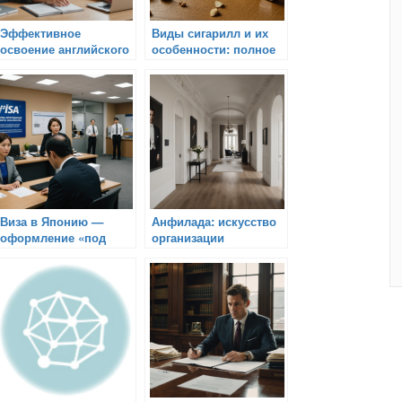
Эффективное
Виды сигарилл и их
освоение английского
особенности: полное
языка с носителем
руководство для
онлайн: современное
любителей и новичков
решение для быстрого
прогресса
Виза в Японию —
Анфилада: искусство
оформление «под
организации
ключ» в Москве
пространства и
недорого: цена,
элегантный дизайн
список документов и
интерьера
особенности процесса
через Визовый центр
VisaNS