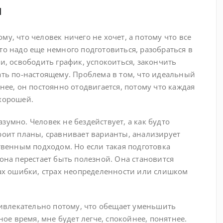
и
у, что человек ничего не хочет, а потому что все
то надо еще немного подготовиться, разобраться в
ти, освободить график, успокоиться, закончить
ать по-настоящему. Проблема в том, что идеальный
нее, он постоянно отодвигается, потому что каждая
 хорошей.
зумно. Человек не бездействует, а как будто
роит планы, сравнивает варианты, анализирует
ственным подходом. Но если такая подготовка
 она перестает быть полезной. Она становится
рах ошибки, страх неопределенности или слишком
влекательно потому, что обещает уменьшить
ное время, мне будет легче, спокойнее, понятнее.