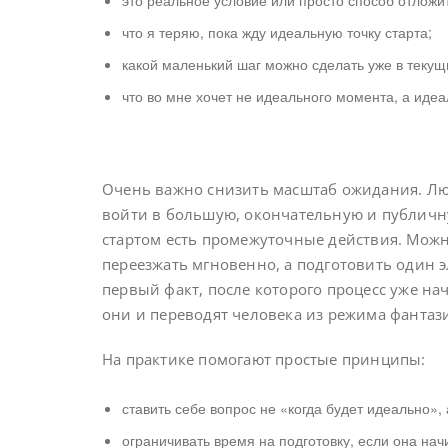
это реальное условие или просто способ отложи
что я теряю, пока жду идеальную точку старта;
какой маленький шаг можно сделать уже в текущ
что во мне хочет не идеального момента, а идеа
Очень важно снизить масштаб ожидания. Люд
войти в большую, окончательную и публич
стартом есть промежуточные действия. Можно
переезжать мгновенно, а подготовить один э
первый факт, после которого процесс уже нач
они и переводят человека из режима фантаз
На практике помогают простые принципы:
ставить себе вопрос не «когда будет идеально», 
ограничивать время на подготовку, если она начи