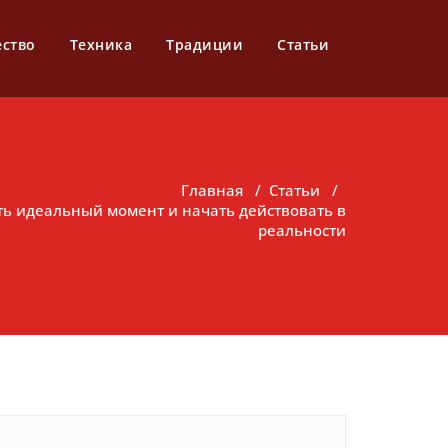
ество
Техника
Традиции
Статьи
Главная
/
Статьи
/
ать идеальный момент и начать действовать в
реальности