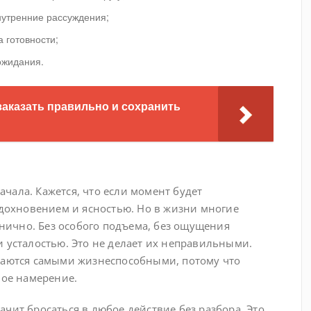
внутренние рассуждения;
а готовности;
ожидания.
 заказать правильно и сохранить
чала. Кажется, что если момент будет
вдохновением и ясностью. Но в жизни многие
ично. Без особого подъема, без ощущения
и усталостью. Это не делает их неправильными.
ываются самыми жизнеспособными, потому что
ное намерение.
чит бросаться в любое действие без разбора. Это