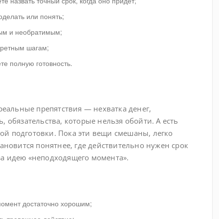
те назвать точный срок, когда оно придет;
оделать или понять;
ым и необратимым;
кретным шагам;
те полную готовность.
 реальные препятствия — нехватка денег,
, обязательства, которые нельзя обойти. А есть
й подготовки. Пока эти вещи смешаны, легко
тановится понятнее, где действительно нужен срок
я за идею «неподходящего момента».
момент достаточно хорошим;