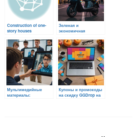
Construction of one-
Зеленая и
story houses
экономичная
альтернатива:
выбираем
электросамокаты для
портативной
мобильности
Мультимедийные
Купоны и промокоды
материалы:
на скидку GGDrop на
Использование аудио,
Октябрь 2024
видео и анимаций для
лучшего усвоения
информации