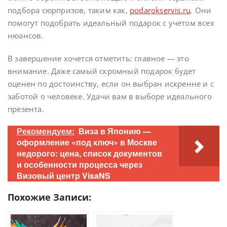
подбора сюрпризов, таким как,
podarokservis.ru
. Они
помогут подобрать идеальный подарок с учетом всех
нюансов.
В завершение хочется отметить: главное — это
внимание. Даже самый скромный подарок будет
оценен по достоинству, если он выбран искренне и с
заботой о человеке. Удачи вам в выборе идеального
презента.
Рекомендуем:
Виза в Японию —
оформление «под ключ» в Москве
недорого: цена, список документов
и особенности процесса через
Визовый центр VisaNS
Похожие Записи: