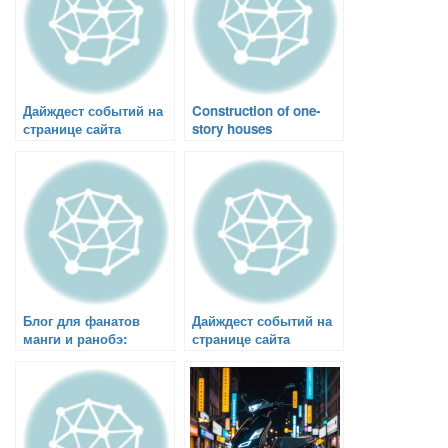
Дайждест событий на
Construction of one-
странице сайта
story houses
volgograddaily.ru
Блог для фанатов
Дайждест событий на
манги и ранобэ:
странице сайта
искушение
volgograddaily.ru
фантастическим
миром