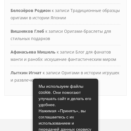
Белозёров Родион
к записи
Традиционные образцы
оригами в истории Японии
Вишняков Глеб
к записи
Оригами-браслеты для
стильных подарков
Афанасьева Мишель
к записи
Блог для фанатов
манги и ранобэ: искушение фантастическим миром
Лыткин Игнат
к записи
Оригами в истории игрушек
и развлечений
Мы используем файлы
cookie. Они помогают
улучшать сайт и делать его
удобнее.
Нажимая «Принять», вы
соглашаетесь с их
использованием и
передачей данных сервису