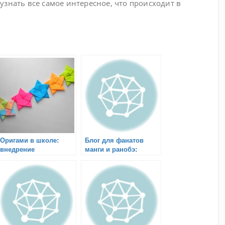
и узнать все самое интересное, что происходит в
Оригами в школе:
Блог для фанатов
внедрение
манги и ранобэ:
сворачивания бумаги
искушение
в учебный процесс
фантастическим
миром