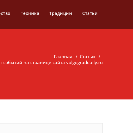
ество
Техника
Традиции
Статьи
Главная
/
Статьи
/
 событий на странице сайта volgograddaily.ru