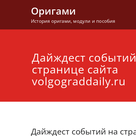
Перейти
Оригами
к
содержимому
История оригами, модули и пособия
Дайждест событий
странице сайта
volgograddaily.ru
Дайждест событий на стра