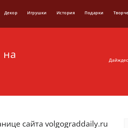
Декор
Игрушки
История
Подарки
Творч
 на
Дайждест
нице сайта volgograddaily.ru