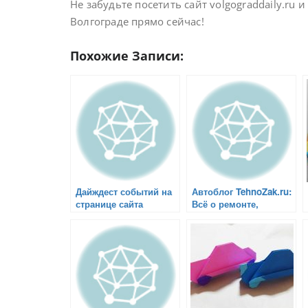
Не забудьте посетить сайт volgograddaily.ru 
Волгограде прямо сейчас!
Похожие Записи:
Дайждест событий на
Автоблог TehnoZak.ru:
странице сайта
Всё о ремонте,
volgograddaily.ru
эксплуатации и
тюнинге автомобилей