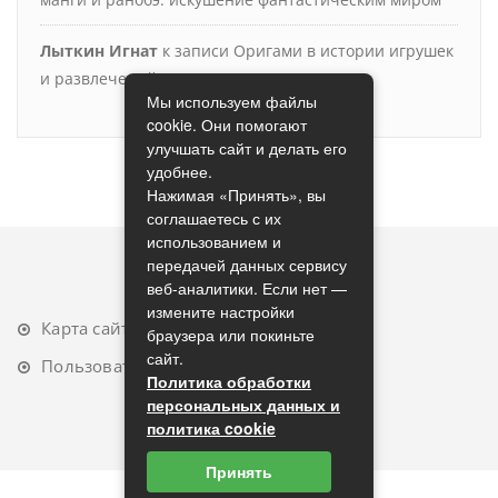
Лыткин Игнат
к записи
Оригами в истории игрушек
и развлечений
Мы используем файлы
cookie. Они помогают
улучшать сайт и делать его
удобнее.
Нажимая «Принять», вы
соглашаетесь с их
использованием и
передачей данных сервису
веб-аналитики. Если нет —
измените настройки
Карта сайта
браузера или покиньте
сайт.
Пользовательское соглашение
Политика обработки
персональных данных и
политика cookie
Принять
2023 (с) origamimodule.ru