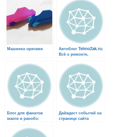
Машинка оригами
Автоблог TehnoZak.ru:
Всё о ремонте,
эксплуатации и
тюнинге автомобилей
Блог для фанатов
Дайждест событий на
манги и ранобэ:
странице сайта
искушение
volgograddaily.ru
фантастическим
миром