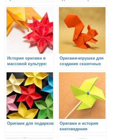
оригинальный
подарок, который
подарок для чтения
наполняет жизнь
яркими эмоциями
История оригами в
Оригами-игрушки для
массовой культуре:
создания сказочных
фильмы, книги,
историй
музыка
Оригами для подарков
Оригами и история
книговедения