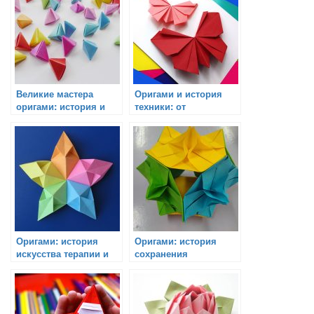
Великие мастера
Оригами и история
оригами: история и
техники: от
достижения
прототипов до
инноваций
Оригами: история
Оригами: история
искусства терапии и
сохранения
релаксации
национальной
культуры