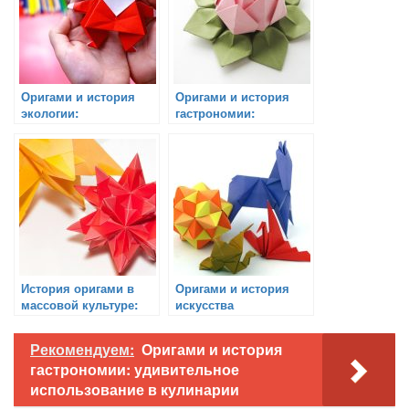
Оригами и история
Оригами и история
экологии:
гастрономии:
использование
удивительное
перерабатываемых
использование в
материалов
кулинарии
История оригами в
Оригами и история
массовой культуре:
искусства
фильмы, книги,
музыка
Рекомендуем:
Оригами и история
гастрономии: удивительное
использование в кулинарии