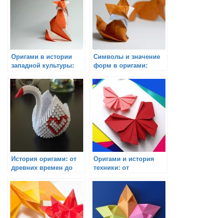
Оригами в истории
Символы и значение
западной культуры:
форм в оригами:
достижения и влияние
отражение духовности
и культуры
История оригами: от
Оригами и история
древних времен до
техники: от
современности
прототипов до
инноваций