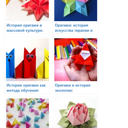
История оригами в
Оригами: история
массовой культуре:
искусства терапии и
фильмы, книги,
релаксации
музыка
История оригами как
Оригами и история
метода обучения
экологии:
использование
перерабатываемых
материалов