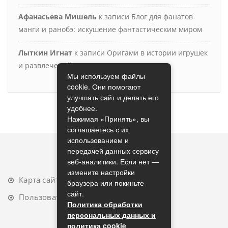
Афанасьева Мишель
к записи
Блог для фанатов
манги и ранобэ: искушение фантастическим миром
Лыткин Игнат
к записи
Оригами в истории игрушек
и развлечений
Мы используем файлы
cookie. Они помогают
улучшать сайт и делать его
удобнее.
Нажимая «Принять», вы
соглашаетесь с их
использованием и
передачей данных сервису
веб-аналитики. Если нет —
измените настройки
Карта сайта
браузера или покиньте
сайт.
Пользовательское соглашение
Политика обработки
персональных данных и
политика cookie