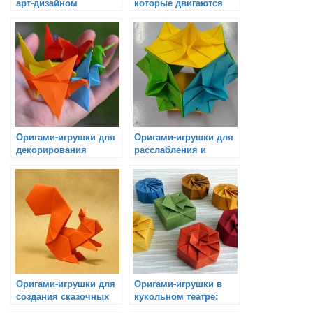
арт-дизайном
которые двигаются
при солнечном свете
Оригами-игрушки для
Оригами-игрушки для
декорирования
расслабления и
подарков
медитации
Оригами-игрушки для
Оригами-игрушки в
создания сказочных
кукольном театре:
историй
отличный способ