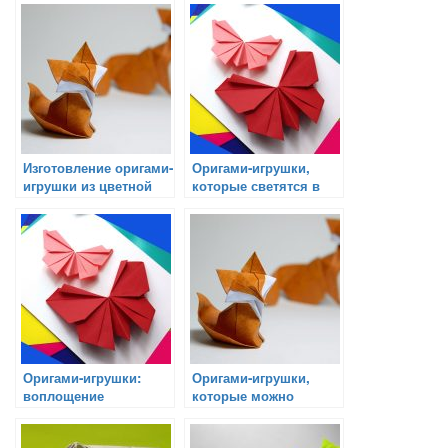
оживить
представление
Изготовление оригами-
Оригами-игрушки,
игрушки из цветной
которые светятся в
бумаги: Мастер-класс
темноте
для начинающих
Оригами-игрушки:
Оригами-игрушки,
воплощение
которые можно
повседневных
использовать в играх
предметов в мире
на свежем воздухе