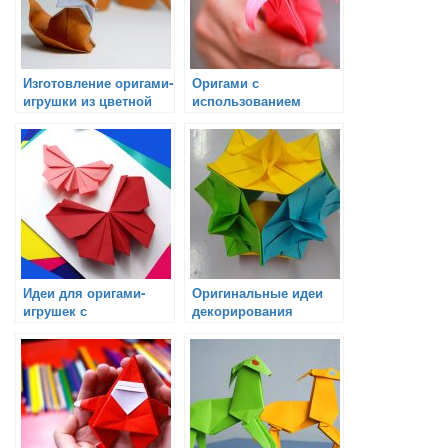
Изготовление оригами-
Оригами с
игрушки из цветной
использованием
бумаги: Мастер-класс
разных цветов бумаги
для начинающих
Идеи для оригами-
Оригинальные идеи
игрушек с
декорирования
использованием
подарков с
разных материалов
использованием
оригами