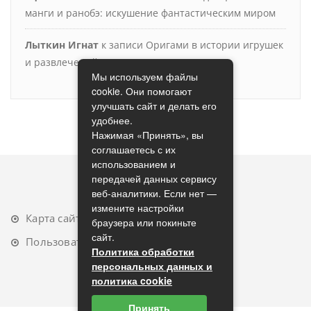
манги и ранобэ: искушение фантастическим миром
Лыткин Игнат
к записи
Оригами в истории игрушек
и развлечений
Мы используем файлы
cookie. Они помогают
улучшать сайт и делать его
удобнее.
Нажимая «Принять», вы
соглашаетесь с их
использованием и
передачей данных сервису
веб-аналитики. Если нет —
измените настройки
Карта сайта
браузера или покиньте
сайт.
Пользовательское соглашение
Политика обработки
персональных данных и
политика cookie
Принять