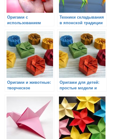
Оригами с
Техники складывания
использованием
в японской традиции
скотча и других
оригами
материалов: творите и
лепите!
Оригами и животные:
Оригами для детей:
творческое
простые модели и
моделирование
увлекательные
бумажных зверей
игрушки