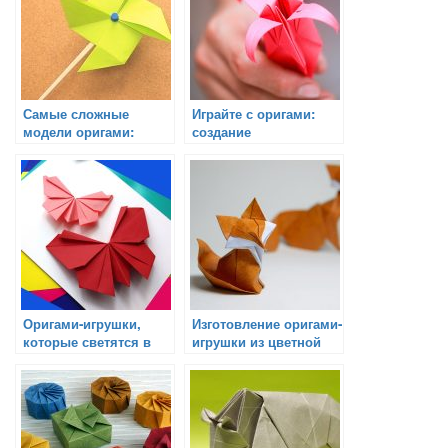
Самые сложные
Играйте с оригами:
модели оригами:
создание
мастер-классы для
интерактивной
опытных
игрушки
Оригами-игрушки,
Изготовление оригами-
которые светятся в
игрушки из цветной
темноте
бумаги: Мастер-класс
для начинающих