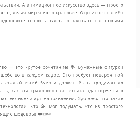
ольствия. А анимационное искусство здесь — просто
чаете, делая мир ярче и красивее. Огромное спасибо
родолжайте творить чудеса и радовать нас новыми
тво — это крутое сочетание! 🌟 Бумажные фигурки
лшебство в каждом кадре. Это требует невероятной
дь каждый изгиб бумаги должен быть продуман до
ть, как эта традиционная техника адаптируется в
частью новых арт-направлений. Здорово, что такие
технологии! Кто бы мог подумать, что из простого
оящие шедевры! ❤️📜👀