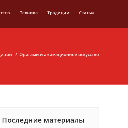
ество
Техника
Традиции
Статьи
диции
/
Оригами и анимационное искусство
Последние материалы