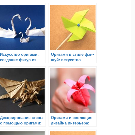
Искусство оригами:
Оригами в стиле фэн-
создание фигур из
шуй: искусство
разнообразных форм
гармонии и
бумаги
преображения
Декорирование стены
Оригами и эволюция
с помощью оригами:
дизайна интерьера:
искусство
искусство, традиции и
преобразить
новые тенденции