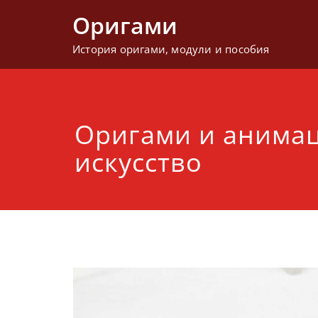
Перейти
Оригами
к
содержимому
История оригами, модули и пособия
Оригами и анима
искусство