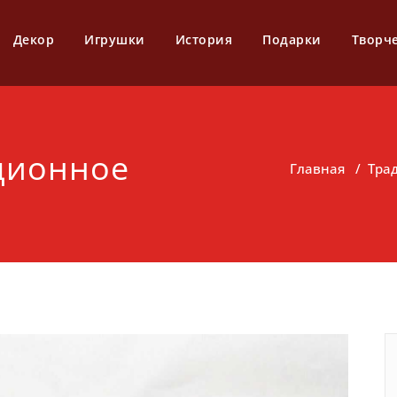
Декор
Игрушки
История
Подарки
Творч
ционное
Главная
/
Тра