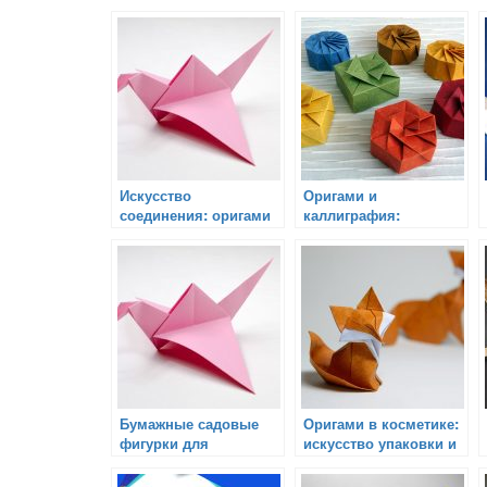
Искусство
Оригами и
соединения: оригами
каллиграфия:
и скульптура
искусство создания и
украшения
Бумажные садовые
Оригами в косметике:
фигурки для
искусство упаковки и
декорации сада:
дизайна продуктов
настоящее искусство