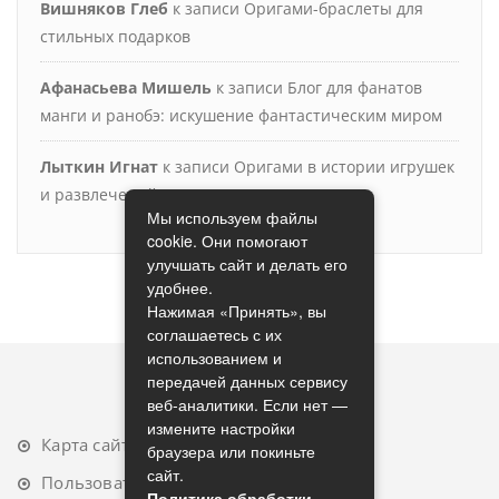
Вишняков Глеб
к записи
Оригами-браслеты для
стильных подарков
Афанасьева Мишель
к записи
Блог для фанатов
манги и ранобэ: искушение фантастическим миром
Лыткин Игнат
к записи
Оригами в истории игрушек
и развлечений
Мы используем файлы
cookie. Они помогают
улучшать сайт и делать его
удобнее.
Нажимая «Принять», вы
соглашаетесь с их
использованием и
передачей данных сервису
веб-аналитики. Если нет —
измените настройки
Карта сайта
браузера или покиньте
сайт.
Пользовательское соглашение
Политика обработки