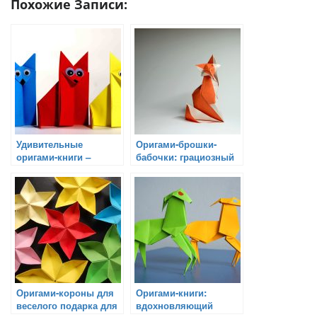
Похожие Записи:
Удивительные
Оригами-брошки-
оригами-книги –
бабочки: грациозный
оригинальный
подарок для особых
подарок для чтения
случаев
Оригами-короны для
Оригами-книги:
веселого подарка для
вдохновляющий