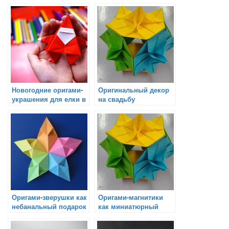
детей
подарок, который
наполняет жизнь
яркими эмоциями
Новогодние оригами-
Оригинальный декор
украшения для елки в
на свадьбу
качестве подарка
Оригами-зверушки как
Оригами-магнитики
небанальный подарок
как миниатюрный
подарок