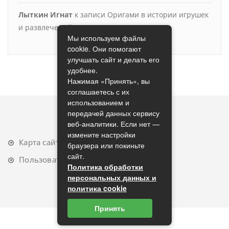
Лыткин Игнат
к записи
Оригами в истории игрушек
и развлечений
Мы используем файлы
cookie. Они помогают
улучшать сайт и делать его
удобнее.
Нажимая «Принять», вы
соглашаетесь с их
использованием и
передачей данных сервису
веб-аналитики. Если нет —
измените настройки
Карта сайта
браузера или покиньте
сайт.
Пользовательское соглашение
Политика обработки
персональных данных и
политика cookie
Принять
2023 (с) origamimodule.ru