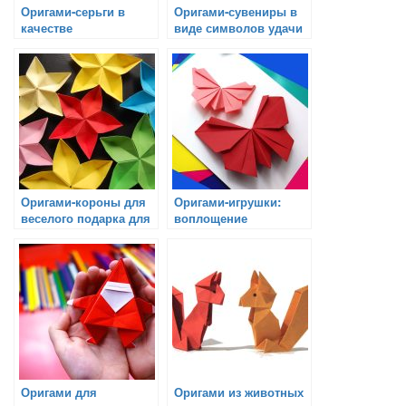
Оригами-серьги в
Оригами-сувениры в
качестве
виде символов удачи
оригинального
подарка
Оригами-короны для
Оригами-игрушки:
веселого подарка для
воплощение
детей
повседневных
предметов в мире
бумаги
Оригами для
Оригами из животных