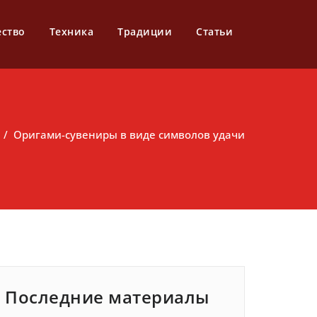
ество
Техника
Традиции
Статьи
/
Оригами-сувениры в виде символов удачи
Последние материалы