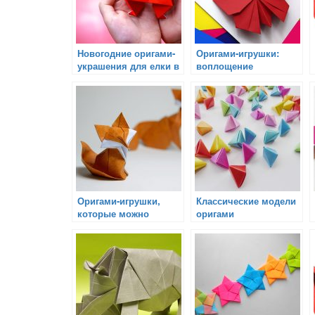
Новогодние оригами-
Оригами-игрушки:
украшения для елки в
воплощение
качестве подарка
повседневных
предметов в мире
бумаги
Оригами-игрушки,
Классические модели
которые можно
оригами
использовать в играх
на свежем воздухе