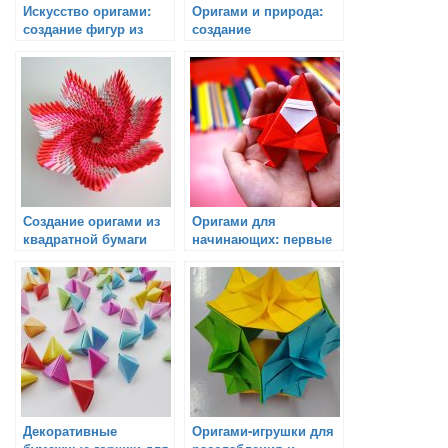
Искусство оригами:
Оригами и природа:
создание фигур из
создание
разнообразных форм
растительных
бумаги
композиций и
пейзажей
Создание оригами из
Оригами для
квадратной бумаги
начинающих: первые
шаги в мире техники
складывания бумаги
Декоративные
Оригами-игрушки для