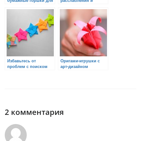
бумажные горшки для
расслабления и
растений
медитации
Избавьтесь от
Оригами-игрушки с
проблем с поиском
арт-дизайном
идеального подарка –
воспользуйтесь
оригами-цветами!
2 комментария