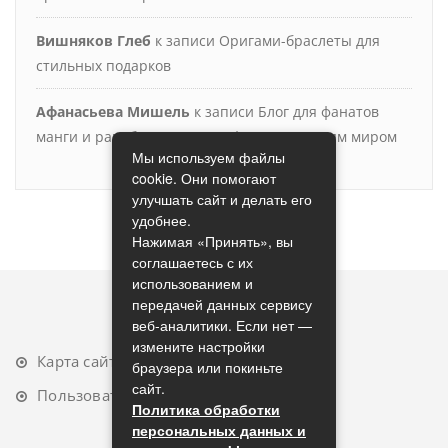
Вишняков Глеб
к записи
Оригами-браслеты для
стильных подарков
Афанасьева Мишель
к записи
Блог для фанатов
манги и ранобэ: искушение фантастическим миром
Мы используем файлы
cookie. Они помогают
улучшать сайт и делать его
удобнее.
Нажимая «Принять», вы
соглашаетесь с их
использованием и
передачей данных сервису
веб-аналитики. Если нет —
измените настройки
Карта сайта
браузера или покиньте
сайт.
Пользовательское соглашение
Политика обработки
персональных данных и