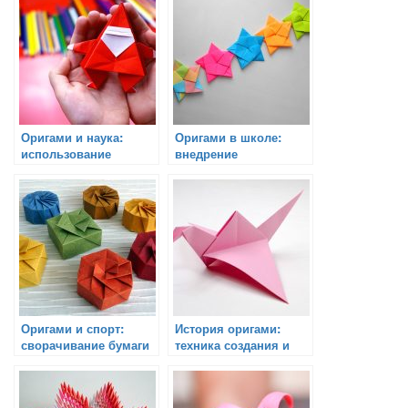
Оригами и наука:
Оригами в школе:
использование
внедрение
сворачивания бумаги
сворачивания бумаги
в экспериментах
в учебный процесс
Оригами и спорт:
История оригами:
сворачивание бумаги
техника создания и
в виде спортивных
развитие искусства
элементов
сворачивания бумаги