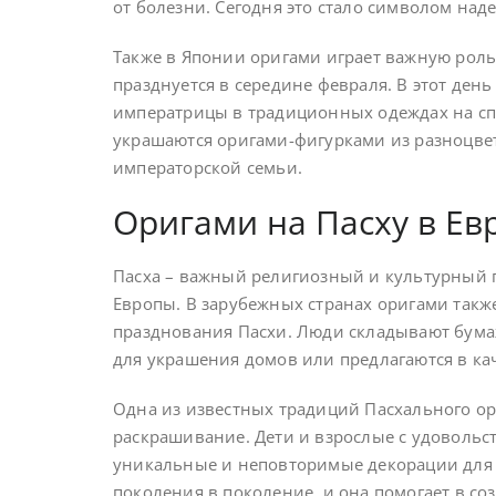
от болезни. Сегодня это стало символом над
Также в Японии оригами играет важную роль
празднуется в середине февраля. В этот ден
императрицы в традиционных одеждах на сп
украшаются оригами-фигурками из разноцвет
императорской семьи.
Оригами на Пасху в Ев
Пасха – важный религиозный и культурный п
Европы. В зарубежных странах оригами также
празднования Пасхи. Люди складывают бумаж
для украшения домов или предлагаются в ка
Одна из известных традиций Пасхального о
раскрашивание. Дети и взрослые с удовольс
уникальные и неповторимые декорации для с
поколения в поколение, и она помогает в с