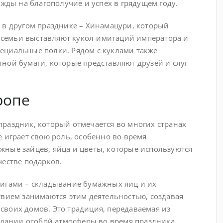
ежды на благополучие и успех в грядущем году.
 в другом празднике – Хинамацури, который
ь семьи выставляют кукол-имитаций императора и
ециальные полки. Рядом с куклами также
ной бумаги, которые представляют друзей и слуг
ропе
раздник, который отмечается во многих странах
 играет свою роль, особенно во время
ные зайцев, яйца и цветы, которые используются
честве подарков.
ригами – складывание бумажных яиц и их
твием занимаются этим деятельностью, создавая
воих домов. Это традиция, передаваемая из
оздании особой атмосферы во время праздника.