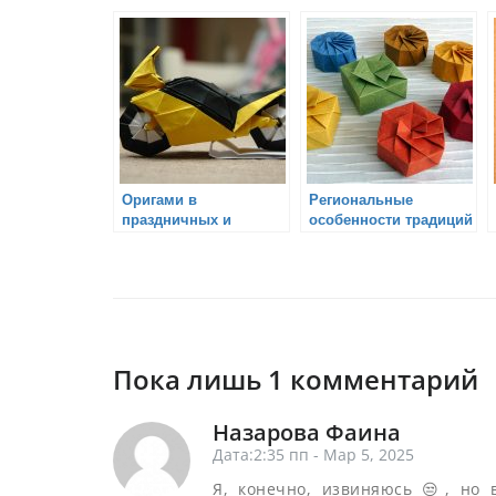
оригами
истории путешествий
Оригами в
Региональные
праздничных и
особенности традиций
семейных традициях
оригами
Пока лишь 1 комментарий
Назарова Фаина
Дата:2:35 пп - Мар 5, 2025
Я, конечно, извиняюсь 😒, но 