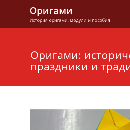
Перейти
Оригами
к
содержимому
История оригами, модули и пособия
Оригами: историч
праздники и трад