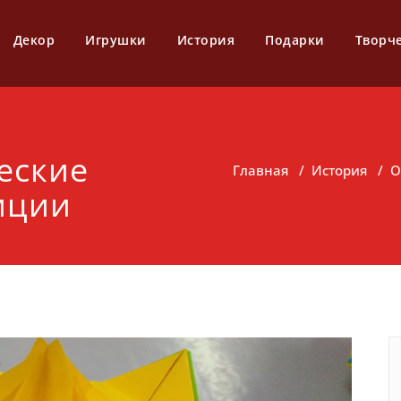
Декор
Игрушки
История
Подарки
Творч
еские
Главная
/
История
/
О
иции