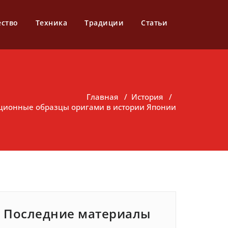
ество
Техника
Традиции
Статьи
Главная
/
История
/
ционные образцы оригами в истории Японии
Последние материалы