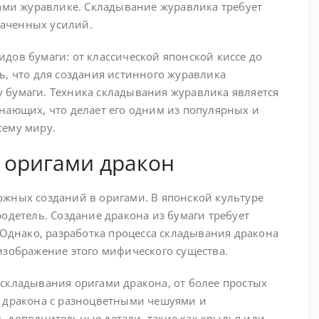
гами журавлике. Складывание журавлика требует
траченных усилий.
дов бумаги: от классической японской киссе до
ь, что для создания истинного журавлика
 бумаги. Техника складывания журавлика является
нающих, что делает его одним из популярных и
сему миру.
 оригами дракон
жных созданий в оригами. В японской культуре
одетель. Создание дракона из бумаги требует
 Однако, разработка процесса складывания дракона
изображение этого мифического существа.
складывания оригами дракона, от более простых
ь дракона с разноцветными чешуями и
ь дополнительные детали, такие как крылья или