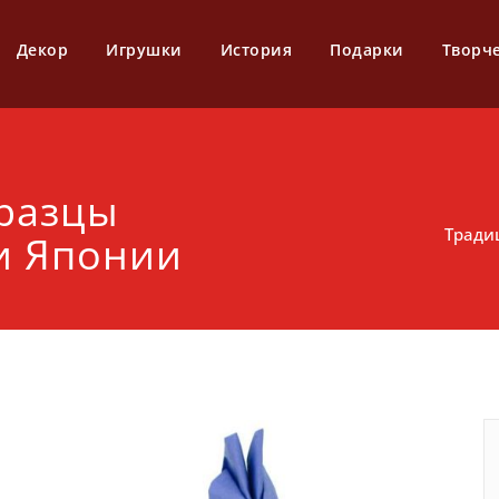
Декор
Игрушки
История
Подарки
Творч
разцы
Тради
и Японии