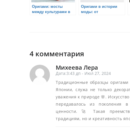
Оригами: мосты
Оригами в истории
между культурами в
моды: от
истории путешествий
декоративных
элементов до целых
костюмов
4 комментария
Михеева Лера
Дата:3:43 дп - Июл 27, 2024
Традиционные образцы оригами 
Японии, служа не только декор
уважения к природе 🌸. Искусство
передавалось из поколения в
ценности. 🚀 Такая преемств
традициям, но и креативность япо