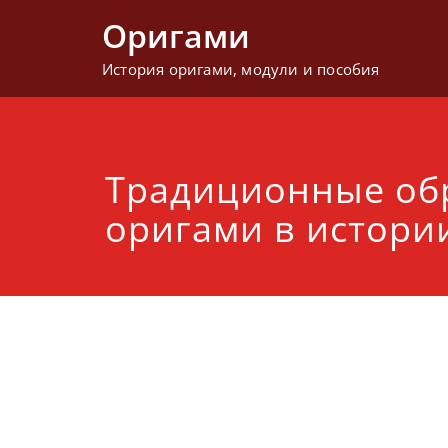
Перейти
Оригами
к
содержимому
История оригами, модули и пособия
Традиционные об
оригами в истори