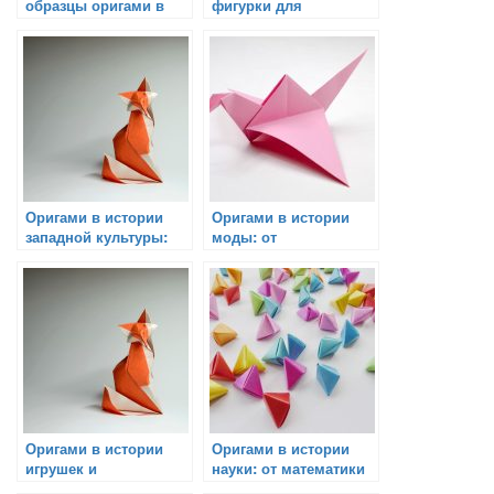
образцы оригами в
фигурки для
истории Японии
оформления подарков
Оригами в истории
Оригами в истории
западной культуры:
моды: от
достижения и влияние
декоративных
элементов до целых
костюмов
Оригами в истории
Оригами в истории
игрушек и
науки: от математики
развлечений
до космонавтики