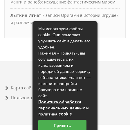
манги и ранобэ: искушение фантастическим миром
Лыткин Игнат
к записи
Оригами в истории игрушек
и развлечений
Мы используем файлы
cookie. Они помогают
улучшать сайт и делать его
удобнее.
Нажимая «Принять», вы
соглашаетесь с их
использованием и
передачей данных сервису
веб-аналитики. Если нет —
измените настройки
Карта сайта
браузера или покиньте
сайт.
Пользовательское соглашение
Политика обработки
персональных данных и
политика cookie
Принять